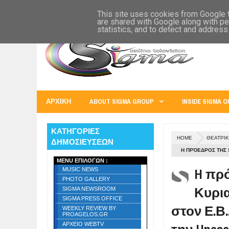
SIGMA WORLD
EUROPE
U.S.A.
AUSTRALIA
RUSS
This site uses cookies from Google to
are shared with Google along with pe
statistics, and to detect and address
ΑΡΧΙΚΗ
ABOUT SIGMA GROUP
INSIDE SIGMA O
ΚΑΤΗΓΟΡΙΕΣ
HOME
ΘΕΑΤΡΙΚ
ΔΗΜΟΣΙΕΥΣΕΩΝ
H ΠΡΌΕΔΡΟΣ ΤΗΣ 
MENU ΕΠΙΛΟΓΩΝ :
Ε.Β..Ε.Π : ΥΠΌ Τ
H πρό
MUSIC NEWS
PROJECT " BY SI
PHOTO GALLERY
Κυρια
SIGMA NEWSROOM
SIGMA PRESS OFFICE
στον Ε.Β.
WEEKLY REVIEW BY
PROAGELOS.GR
ΑΡΧΕΙΟ WEBTV