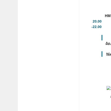
ΗΜ
20.00
-22.00
Δρ
Νί