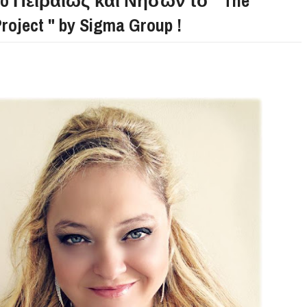
co Πειραιώς και Νήσων το " The
Project " by Sigma Group !