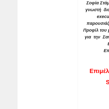
Σοφία Στά
γνωστή δι
execu
παρουσιάζ
Προφίλ του 
για την Σαν
Επ
Επιμέ
S