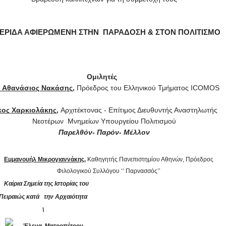
ΕΡΙΔΑ ΑΦΙΕΡΩΜΕΝΗ ΣΤΗΝ ΠΑΡΑΔΟΣΗ & ΣΤΟΝ ΠΟΛΙΤΙΣΜΟ
Ομιλητές
. Αθανάσιος Νακάσης
,
Πρόεδρος του Ελληνικού Τμήματος ΙCOMOS
κος Χαρκιολάκης
,
Αρχιτέκτονας - Επίτιμος Διευθυντής Αναστηλωτής
Νεοτέρων Μνημείων Υπουργείου Πολιτισμού
Παρελθόν- Παρόν- Μέλλον
Εμμανουήλ Μικρογιαννάκης
,
Καθηγητής Πανεπιστημίου Αθηνών, Πρόεδρος
Φιλολογικού Συλλόγου ‘‘ Παρνασσός’’
Καίρια Σημεία της Ιστορίας του
Πειραιώς κατά την Αρχαιότητα
\
Έλενα Μητροπέτρου
,