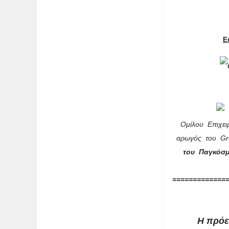
Ε
Ομίλου Επιχε
αρωγός
του
Gre
του Παγκόσμι
=============
Η πρόε