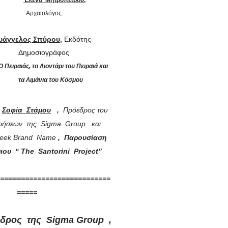
Αρχαιολόγος
υάγγελος Σπύρου
,
Εκδότης-
Δημοσιογράφος
Ο Πειραιάς, το Λιοντάρι του Πειραιά και
τα Λιμάνια του Κόσμου
Σοφία Στάμου
,
Πρόεδρος του
ιρήσεων της
Sigma Group
και
ek Brand Name
,
Παρουσίαση
ου ‘‘ Τ
he
Santorini
Project
’’
============================
=====
δρος της Sigma Group ,