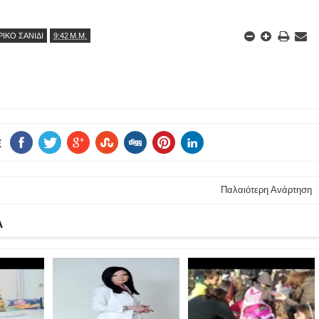
ΙΚΟ ΣΑΝΙΔΙ
9:42 Μ.Μ.
E
Παλαιότερη Ανάρτηση
Α