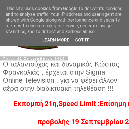
This site uses cookies from Google to deliver its services
and to analyze traffic. Your IP address and user-agent are
shared with Google along with performance and security
metrics to ensure quality of service, generate usage
statistics, and to detect and address abuse.
LEARN MORE
GOT IT
Τρίτη 22 Σεπτεμβρίου 2015
Ο ταλαντούχος και δυναμικός Κώστας
Φραγκολιάς , έρχεται στην Sigma
Online Television , για να φέρει άλλον
αέρα στην διαδικτυακή τηλεθέαση !!!
Εκπομπή 21η,Speed Limit :Επίσημη 
προβολής 19 Σεπτεμβρίου 