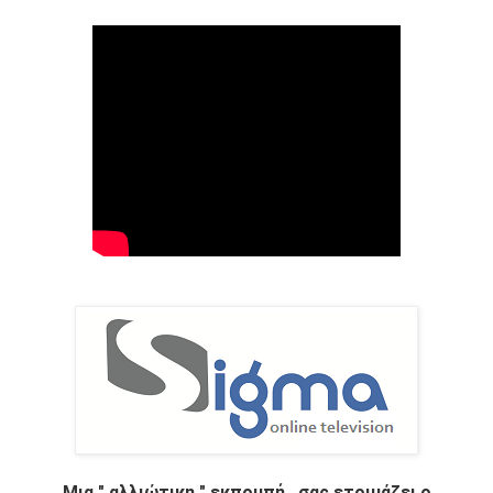
Μια " αλλιώτικη " εκπομπή , σας ετοιμάζει ο