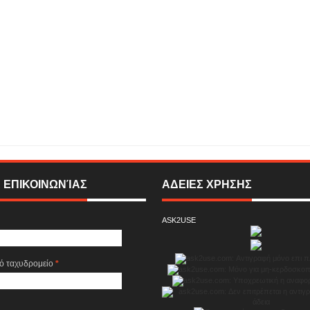
ια μικρή γιορτή γεύσης και γνώσης , γιορτάστηκε σήμερα το πρωί στην Sigma η
 ακόμη περισσότερα δώρα !!!
Rating:
5
Reviewed By:
SIGMA ONLINE
 ΕΠΙΚΟΙΝΩΝΊΑΣ
ΑΔΕΙΕΣ ΧΡΗΣΗΣ
ASK2USE
κό ταχυδρομείο
*