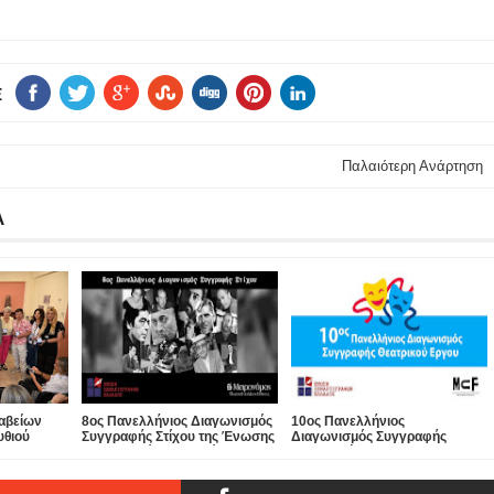
E
Παλαιότερη Ανάρτηση
Α
αβείων
8ος Πανελλήνιος Διαγωνισμός
10ος Πανελλήνιος
υθιού
Συγγραφής Στίχου της Ένωσης
Διαγωνισμός Συγγραφής
άφων
Σεναριογράφων Ελλάδος ...
Θεατρικού Έργου της Ένωσης
 ΚΟΥΡΟΣ
Σεναριογράφων Ελλάδος σε
συνεργασία με το Ίδρυμα