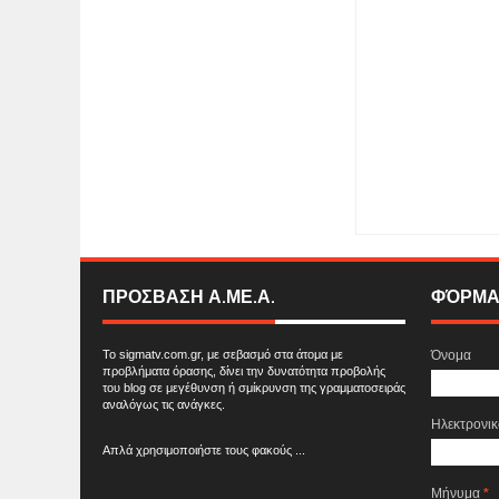
Item Reviewed:
Με μ
νέα της κλήρωση για
TELEVISION
ΠΡΟΣΒΑΣΗ Α.ΜΕ.Α.
ΦΌΡΜΑ
Το sigmatv.com.gr, με σεβασμό στα άτομα με
Όνομα
προβλήματα όρασης, δίνει την δυνατότητα προβολής
του blog σε μεγέθυνση ή σμίκρυνση της γραμματοσειράς
αναλόγως τις ανάγκες.
Ηλεκτρονι
Απλά χρησιμοποιήστε τους φακούς ...
Μήνυμα
*