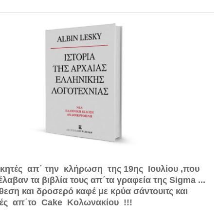
ικητές απ΄ την κλήρωση της 19ης Ιουλίου ,που
αβαν τα βιβλία τους απ΄τα γραφεία της Sigma ...
εση και δροσερό καφέ με κρύα σάντουιτς και
ιές απ΄το Cake Κολωνακίου !!!