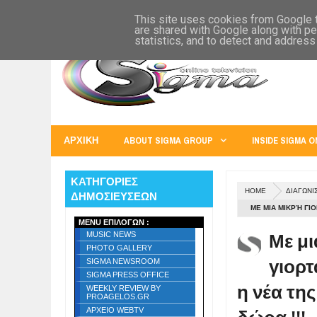
SIGMA WORLD
EUROPE
U.S.A.
AUSTRALIA
RUSS
This site uses cookies from Google to
are shared with Google along with pe
statistics, and to detect and address
ΑΡΧΙΚΗ
ABOUT SIGMA GROUP
INSIDE SIGMA O
ΚΑΤΗΓΟΡΙΕΣ
HOME
ΔΙΑΓΩΝΙ
ΔΗΜΟΣΙΕΥΣΕΩΝ
ΜΕ ΜΙΑ ΜΙΚΡΉ ΓΙ
MENU ΕΠΙΛΟΓΩΝ :
ΚΛΉΡΩΣΗ ΓΙΑ ΑΚΌ
Με μι
MUSIC NEWS
PHOTO GALLERY
γιορτ
SIGMA NEWSROOM
SIGMA PRESS OFFICE
η νέα τη
WEEKLY REVIEW BY
PROAGELOS.GR
ΑΡΧΕΙΟ WEBTV