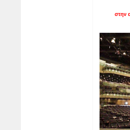
H Sigm
στην απέραν