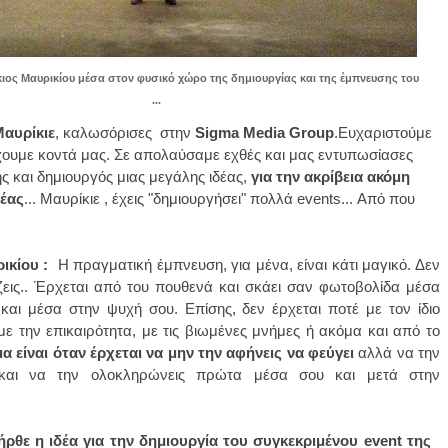
ιος Μαυρικίου μέσα στον φυσικό χώρο της δημιουργίας και της έμπνευσης του
...
Μαυρίκιε
, καλωσόρισες στην
Sigma Media Group
.
Ευχαριστούμε
χουμε κοντά μας. Σε απολαύσαμε εχθές και μας εντυπωσίασες
ς και δημιουργός μια
ς μεγάλης ιδέας,
για την ακρίβεια ακόμη
δέας
... Μαυρίκιε , έχεις "δημιουργήσει" πολλά events... Από που
ικίου :
Η πραγματική έμπνευση, για μένα, είναι κάτι μαγικό. Δεν
εις.. Έρχεται από του πουθενά και σκάει σαν φωτοβολίδα μέσα
και μέσα στην ψυχή σου. Επίσης, δεν έρχεται ποτέ με τον ίδιο
με την επικαιρότητα, με τις βιωμένες μνήμες ή ακόμα και από το
μα είναι όταν έρχεται να μην την αφήνεις να φεύγει
αλλά να την
 και να την ολοκληρώνεις πρώτα μέσα σου και μετά στην
ρθε η ιδέα για την δημιουργία του συγκεκριμένου event της