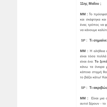
11ης
Μαΐου ;
ΜΜ :
Το πρόσφατ
και σκέφτηκα κα
ένας τρόπος να φ
να κάνουμε καλύτε
Τι σημαίνε
SP :
ΜΜ :
Η αλήθεια 
είναι τόσα πολλ
είναι ένα:
Το ξεπ
κάνω τα όνειρα
κάποια στιγμή θα
τo βάζει κάτω! Κα
Τι ακριβώς
SP :
ΜΜ :
Είναι μια
αυτοί ξέρουν - τ