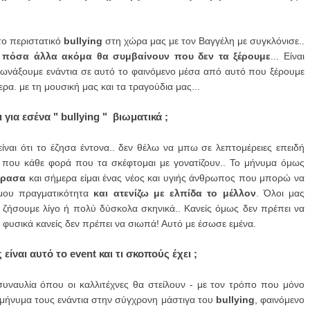
ο περιστατικό
b
ullying
στη χώρα μας με τον Βαγγέλη με συγκλόνισε..
ι
πόσα άλλα ακόμα θα συμβαίνουν που δεν τα ξέρουμε
... Είναι
ωνάξουμε ενάντια σε αυτό το φαινόμενο μέσα από αυτό που ξέρουμε
ρα. με τη μουσική μας και τα τραγούδια μας...
ι για εσένα " bullying " βιωματικά ;
είναι ότι το έζησα έντονα.. δεν θέλω να μπω σε λεπτομέρειες επειδή
ά που κάθε φορά που τα σκέφτομαι με γονατίζουν.. Το μήνυμα όμως
έρασα
και σήμερα είμαι ένας νέος και υγιής άνθρωπος που μπορώ να
 μου πραγματικότητα
και
ατενίζω με ελπίδα το μέλλον
. Όλοι μας
 ζήσουμε λίγο ή πολύ δύσκολα σκηνικά.. Κανείς όμως δεν πρέπει να
ι φυσικά κανείς δεν πρέπει να σιωπά! Αυτό με έσωσε εμένα.
 είναι αυτό το event και τι σκοπούς έχει ;
 συναυλία όπου οι καλλιτέχνες θα στείλουν - με τον τρόπο που μόνο
ο μήνυμα τους ενάντια στην σύγχρονη μάστιγα του
bullying
, φαινόμενο