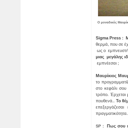
O μοναδικός Μαυρίκ
Sigma Press : 
θερμά, που σε έ
ως ο
εμπνευστή
μιας
μεγάλης ι
εμπνέεσαι ;
Μαυρίκιος Μαυρ
το προγραμματίζ
στο κεφάλι σου 
τρόπο. Έρχεται 
πουθενά..
Το θέ
επεξεργάζεσαι
πραγματικότητα.
Πως σου ή
SP :