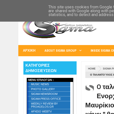
SIGMA WORLD
EUROPE
U.S.A.
AUSTRALIA
RUSS
This site uses cookies from Google to
are shared with Google along with pe
statistics, and to detect and address
ΑΡΧΙΚΗ
ABOUT SIGMA GROUP
INSIDE SIGMA O
ΚΑΤΗΓΟΡΙΕΣ
HOME
SIGMA P
ΔΗΜΟΣΙΕΥΣΕΩΝ
O ΤΑΛΑΝΤΟΎΧΟΣ Ε
MENU ΕΠΙΛΟΓΩΝ :
ΑΚΌΜΗ ΜΙΑ ΦΟΡΆ 
O ταλ
MUSIC NEWS
, ΣΕ ΣΥΝΕΡΓΑΣΊΑ
PHOTO GALLERY
Ενορ
SIGMA NEWSROOM
SIGMA PRESS OFFICE
Μαυρίκιο
WEEKLY REVIEW BY
PROAGELOS.GR
ΑΡΧΕΙΟ WEBTV