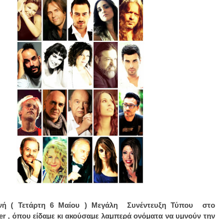
ινή ( Τετάρτη 6 Μαίου ) Μεγάλη Συνέντευξη Τύπου στο
er , όπου είδαμε κι ακούσαμε λαμπερά ονόματα να υμνούν την