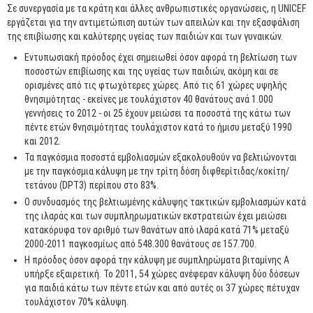
Σε συνεργασία με τα κράτη και άλλες ανθρωπιστικές οργανώσεις, η UNICEF
εργάζεται για την αντιμετώπιση αυτών των απειλών και την εξασφάλιση
της επιβίωσης και καλύτερης υγείας των παιδιών και των γυναικών.
Εντυπωσιακή πρόοδος έχει σημειωθεί όσον αφορά τη βελτίωση των
ποσοστών επιβίωσης και της υγείας των παιδιών, ακόμη και σε
ορισμένες από τις φτωχότερες χώρες. Από τις 61 χώρες υψηλής
θνησιμότητας - εκείνες με τουλάχιστον 40 θανάτους ανά 1.000
γεννήσεις το 2012 - οι 25 έχουν μειώσει τα ποσοστά της κάτω των
πέντε ετών θνησιμότητας τουλάχιστον κατά το ήμισυ μεταξύ 1990
και 2012.
Τα παγκόσμια ποσοστά εμβολιασμών εξακολουθούν να βελτιώνονται
με την παγκόσμια κάλυψη με την τρίτη δόση διφθερίτιδας/κοκίτη/
τετάνου (DPT3) περίπου στο 83%.
Ο συνδυασμός της βελτιωμένης κάλυψης τακτικών εμβολιασμών κατά
της ιλαράς και των συμπληρωματικών εκστρατειών έχει μειώσει
κατακόρυφα τον αριθμό των θανάτων από ιλαρά κατά 71% μεταξύ
2000-2011 παγκοσμίως από 548.300 θανάτους σε 157.700.
Η πρόοδος όσον αφορά την κάλυψη με συμπληρώματα βιταμίνης Α
υπήρξε εξαιρετική. Το 2011, 54 χώρες ανέφεραν κάλυψη δύο δόσεων
για παιδιά κάτω των πέντε ετών και από αυτές οι 37 χώρες πέτυχαν
τουλάχιστον 70% κάλυψη.