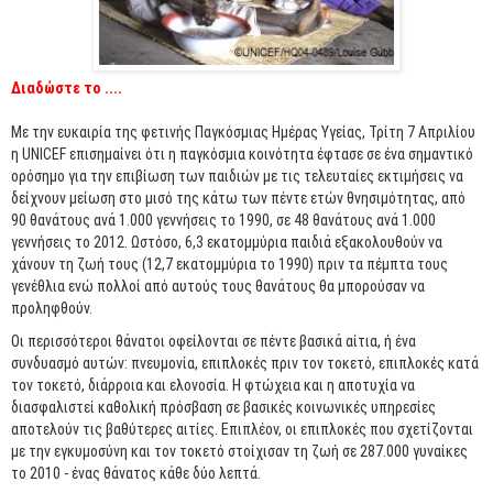
Διαδώστε το ....
Με την ευκαιρία της φετινής Παγκόσμιας Ημέρας Υγείας, Τρίτη 7 Απριλίου
η UNICEF επισημαίνει ότι η παγκόσμια κοινότητα έφτασε σε ένα σημαντικό
ορόσημο για την επιβίωση των παιδιών με τις τελευταίες εκτιμήσεις να
δείχνουν μείωση στο μισό της κάτω των πέντε ετών θνησιμότητας, από
90 θανάτους ανά 1.000 γεννήσεις το 1990, σε 48 θανάτους ανά 1.000
γεννήσεις το 2012. Ωστόσο, 6,3 εκατομμύρια παιδιά εξακολουθούν να
χάνουν τη ζωή τους (12,7 εκατομμύρια το 1990) πριν τα πέμπτα τους
γενέθλια ενώ πολλοί από αυτούς τους θανάτους θα μπορούσαν να
προληφθούν.
Οι περισσότεροι θάνατοι οφείλονται σε πέντε βασικά αίτια, ή ένα
συνδυασμό αυτών: πνευμονία, επιπλοκές πριν τον τοκετό, επιπλοκές κατά
τον τοκετό, διάρροια και ελονοσία. Η φτώχεια και η αποτυχία να
διασφαλιστεί καθολική πρόσβαση σε βασικές κοινωνικές υπηρεσίες
αποτελούν τις βαθύτερες αιτίες. Επιπλέον, οι επιπλοκές που σχετίζονται
με την εγκυμοσύνη και τον τοκετό στοίχισαν τη ζωή σε 287.000 γυναίκες
το 2010 - ένας θάνατος κάθε δύο λεπτά.