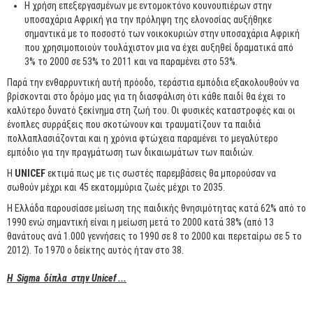
Η χρήση επεξεργασμένων με εντομοκτόνο κουνουπιέρων στην
υποσαχάρια Αφρική για την πρόληψη της ελονοσίας αυξήθηκε
σημαντικά με το ποσοστό των νοικοκυριών στην υποσαχάρια Αφρική
που χρησιμοποιούν τουλάχιστον μια να έχει αυξηθεί δραματικά από
3% το 2000 σε 53% το 2011 και να παραμένει στο 53%.
Παρά την ενθαρρυντική αυτή πρόοδο, τεράστια εμπόδια εξακολουθούν να
βρίσκονται στο δρόμο μας για τη διασφάλιση ότι κάθε παιδί θα έχει το
καλύτερο δυνατό ξεκίνημα στη ζωή του. Οι φυσικές καταστροφές και οι
ένοπλες συρράξεις που σκοτώνουν και τραυματίζουν τα παιδιά
πολλαπλασιάζονται και η χρόνια φτώχεια παραμένει το μεγαλύτερο
εμπόδιο για την πραγμάτωση των δικαιωμάτων των παιδιών.
Η
UNICEF
εκτιμά πως με τις σωστές παρεμβάσεις θα μπορούσαν να
σωθούν μέχρι και 45 εκατομμύρια ζωές μέχρι το 2035.
Η Ελλάδα παρουσίασε μείωση της παιδικής θνησιμότητας κατά 62% από το
1990 ενώ σημαντική είναι η μείωση μετά το 2000 κατά 38% (από 13
θανάτους ανά 1.000 γεννήσεις το 1990 σε 8 το 2000 και περεταίρω σε 5 το
2012). Το 1970 ο δείκτης αυτός ήταν στο 38.
Η Sigma δίπλα στην Unicef ...