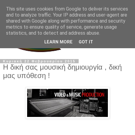
This site uses cookies from Google to deliver its services
and to analyze traffic. Your IP address and user-agent are
shared with Google along with performance and security
metrics to ensure quality of service, generate usage
statistics, and to detect and address abuse.
LEARN MORE
GOT IT
Κυριακή 22 Φεβρουαρίου 2015
Η δική σας μουσική δημιουργία , δική
μας υπόθεση !