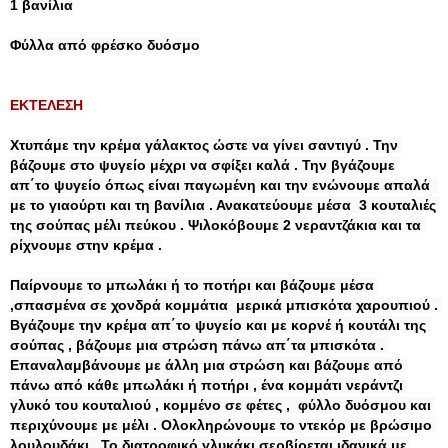
Φύλλα από φρέσκο δυόσμο

Χτυπάμε την κρέμα γάλακτος ώστε να γίνει σαντιγύ . Την 
βάζουμε στο ψυγείο μέχρι να σφίξει καλά . Την βγάζουμε 
απ΄το ψυγείο όπως είναι παγωμένη και την ενώνουμε απαλά  
με το γιαούρτι και τη βανίλια . Ανακατεύουμε μέσα  3 κουταλιές 
της σούπας μέλι πεύκου . Ψιλοκόβουμε 2 νεραντζάκια και τα 
ρίχνουμε στην κρέμα .

Παίρνουμε το μπωλάκι ή το ποτήρι και βάζουμε μέσα 
,σπασμένα σε χονδρά κομμάτια  μερικά μπισκότα χαρουπιού . 
Βγάζουμε την κρέμα απ΄το ψυγείο και με κορνέ ή κουτάλι της 
σούπας , βάζουμε μια στρώση πάνω απ΄τα μπισκότα . 
Επαναλαμβάνουμε με άλλη μια στρώση και βάζουμε από 
πάνω από κάθε μπωλάκι ή ποτήρι , ένα κομμάτι νεράντζι 
γλυκό του κουταλιού , κομμένο σε φέτες ,  φύλλο δυόσμου και 
περιχύνουμε με μέλι . Ολοκληρώνουμε το ντεκόρ με βρώσιμο 
λουλουδάκι . Το διατροφικό γλυκάκι σερβίρεται ιδανικά με 