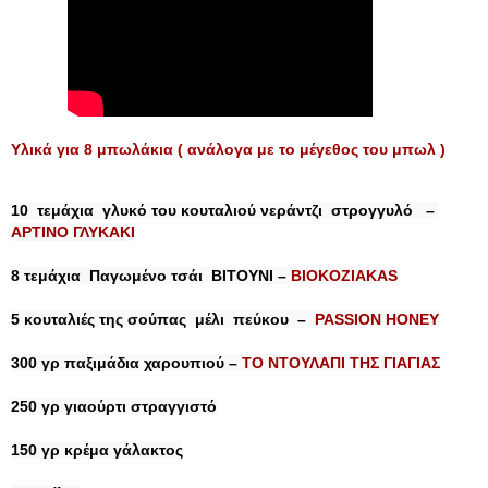
Υλικά για 8 μπωλάκια ( ανάλογα με το μέγεθος του μπωλ )
10  τεμάχια  γλυκό του κουταλιού νεράντζι  στρογγυλό   – 
ΑΡΤΙΝΟ ΓΛΥΚΑΚΙ
8 τεμάχια  Παγωμένο τσάι  BITOYNI –
 BIOKOZIAKAS
5 κουταλιές της σούπας  μέλι  πεύκου  –  
PASSION HONEY
300 γρ παξιμάδια χαρουπιού – 
ΤΟ ΝΤΟΥΛΑΠΙ ΤΗΣ ΓΙΑΓΙΑΣ
250 γρ γιαούρτι στραγγιστό

150 γρ κρέμα γάλακτος
