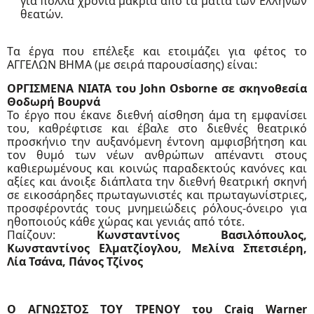
για πολλά χρόνια μακριά από τα μάτια των Ελλήνων
θεατών.
T
α έργα που επέλεξε και ετοιμάζει για φέτος το
ΑΓΓΕΛΩΝ ΒΗΜΑ (με σειρά παρουσίασης) είναι:
ΟΡΓΙΣΜΕΝΑ ΝΙΑΤΑ του John Osborne σε σκηνοθεσία
Θοδωρή Βουρνά
Το έργο που έκανε διεθνή αίσθηση άμα τη εμφανίσει
του, καθρέφτισε και έβαλε στο διεθνές θεατρικό
προσκήνιο την αυξανόμενη έντονη αμφισβήτηση και
τον θυμό των νέων ανθρώπων απέναντι στους
καθιερωμένους και κοινώς παραδεκτούς κανόνες και
αξίες και άνοιξε διάπλατα την διεθνή θεατρική σκηνή
σε εικοσάρηδες πρωταγωνιστές και πρωταγωνίστριες,
προσφέροντάς τους μνημειώδεις ρόλους-όνειρο για
ηθοποιούς κάθε χώρας και γενιάς από τότε.
Παίζουν:
Κωνσταντίνος Βασιλόπουλος,
Κωνσταντίνος Ελματζίογλου, Μελίνα Σπετσιέρη,
Λία Τσάνα, Πάνος Τζίνος
Ο ΑΓΝΩΣΤΟΣ ΤΟΥ ΤΡΕΝΟΥ του Craig Warner