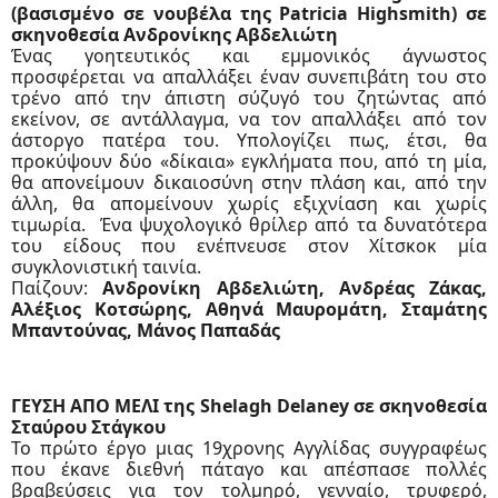
(βασισμένο σε νουβέλα της Patricia Highsmith) σε
σκηνοθεσία Ανδρονίκης Αβδελιώτη
Ένας γοητευτικός και εμμονικός άγνωστος
προσφέρεται να απαλλάξει έναν συνεπιβάτη του στο
τρένο από την άπιστη σύζυγό του ζητώντας από
εκείνον, σε αντάλλαγμα, να τον απαλλάξει από τον
άστοργο πατέρα του. Υπολογίζει πως, έτσι, θα
προκύψουν δύο «δίκαια» εγκλήματα που, από τη μία,
θα απονείμουν δικαιοσύνη στην πλάση και, από την
άλλη, θα απομείνουν χωρίς εξιχνίαση και χωρίς
τιμωρία.
Ένα ψυχολογικό θρίλερ από τα δυνατότερα
του είδους που ενέπνευσε στον Χίτσκοκ μία
συγκλονιστική ταινία.
Παίζουν:
Ανδρονίκη Αβδελιώτη, Ανδρέας Ζάκας,
Αλέξιος Κοτσώρης, Αθηνά Μαυρομάτη, Σταμάτης
Μπαντούνας, Μάνος Παπαδάς
ΓΕΥΣΗ ΑΠΟ ΜΕΛΙ της Shelagh Delaney σε σκηνοθεσία
Σταύρου Στάγκου
Το πρώτο έργο μιας 19χρονης Αγγλίδας συγγραφέως
που έκανε διεθνή πάταγο και απέσπασε πολλές
βραβεύσεις για τον τολμηρό, γενναίο, τρυφερό,