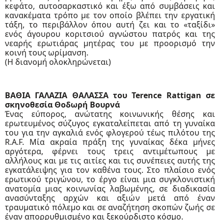
κεφάτο, αυτοσαρκαστικό και έξω από συμβάσεις και
κανακέματα τρόπο με τον οποίο βλέπει την εργατική
τάξη, το περιβάλλον όπου αυτή ζει και το «ταξίδι»
ενός άγουρου κοριτσιού αγνώστου πατρός και της
νεαρής ερωτιάρας μητέρας του με προορισμό την
κοινή τους ωρίμανση.
(Η διανομή ολοκληρώνεται)
ΒΑΘΙΑ ΓΑΛΑΖΙΑ ΘΑΛΑΣΣΑ του Terence Rattigan σε
σκηνοθεσία Θοδωρή Βουρνά
Ένας εύπορος, ανώτατης κοινωνικής θέσης και
ερωτευμένος σύζυγος εγκαταλείπεται από τη γυναίκα
του για την αγκαλιά ενός φλογερού τέως πιλότου της
R.A.F. Μία ακραία πράξη της γυναίκας δέκα μήνες
αργότερα, φέρνει τους τρεις αντιμέτωπους με
αλλήλους και με τις αιτίες και τις συνέπειες αυτής της
εγκατάλειψης για τον καθένα τους. Στο πλαίσιο ενός
ερωτικού τριγώνου, το έργο είναι μια συγκλονιστική
ανατομία μιας κοινωνίας λαβωμένης, σε διαδικασία
ανασύνταξης αρχών και αξιών μετά από έναν
τραυματικό πόλεμο και σε αναζήτηση σκοπών ζωής σε
έναν απορρυθμισμένο και ξεκούρδιστο κόσμο.