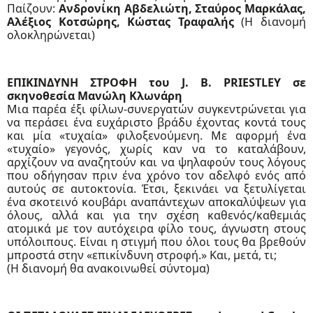
Παίζουν:
Ανδρονίκη Αβδελιώτη, Σταύρος Μαρκάλας,
Αλέξιος Κοτσώρης, Κώστας Τραφαλής
(Η διανομή
ολοκληρώνεται)
ΕΠΙΚΙΝΔΥΝΗ ΣΤΡΟΦΗ του J. B. PRIESTLEY σε
σκηνοθεσία Μανώλη Κλωνάρη
Μια παρέα έξι φίλων-συνεργατών συγκεντρώνεται για
να περάσει ένα ευχάριστο βράδυ έχοντας κοντά τους
και μία «τυχαία» φιλοξενούμενη. Με αφορμή ένα
«τυχαίο» γεγονός, χωρίς καν να το καταλάβουν,
αρχίζουν να αναζητούν και να ψηλαφούν τους λόγους
που οδήγησαν πριν ένα χρόνο τον αδελφό ενός από
αυτούς σε αυτοκτονία. Έτσι, ξεκινάει να ξετυλίγεται
ένα σκοτεινό κουβάρι αναπάντεχων αποκαλύψεων για
όλους, αλλά και για την σχέση καθενός/καθεμιάς
ατομικά με τον αυτόχειρα φίλο τους, άγνωστη στους
υπόλοιπους. Είναι η στιγμή που όλοι τους θα βρεθούν
μπροστά στην «επικίνδυνη στροφή.» Και, μετά, τι;
(Η διανομή θα ανακοινωθεί σύντομα)