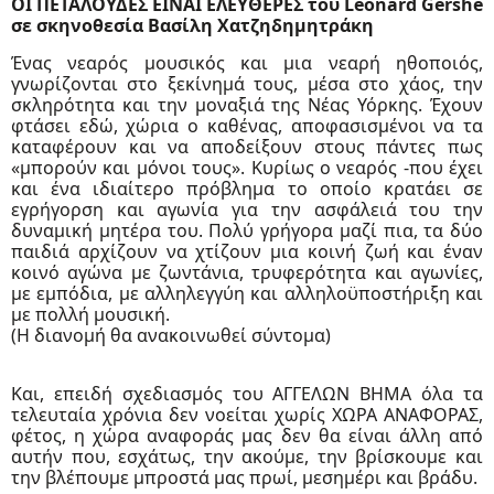
ΟΙ ΠΕΤΑΛΟΥΔΕΣ ΕΙΝΑΙ ΕΛΕΥΘΕΡΕΣ του Leonard Gershe
σε σκηνοθεσία Βασίλη Χατζηδημητράκη
Ένας νεαρός μουσικός και μια νεαρή ηθοποιός,
γνωρίζονται στο ξεκίνημά τους, μέσα στο χάος, την
σκληρότητα και την μοναξιά της Νέας Υόρκης. Έχουν
φτάσει εδώ, χώρια ο καθένας, αποφασισμένοι να τα
καταφέρουν και να αποδείξουν στους πάντες πως
«μπορούν και μόνοι τους». Κυρίως ο νεαρός -που έχει
και ένα ιδιαίτερο πρόβλημα το οποίο κρατάει σε
εγρήγορση και αγωνία για την ασφάλειά του την
δυναμική μητέρα του. Πολύ γρήγορα μαζί πια, τα δύο
παιδιά αρχίζουν να χτίζουν μια κοινή ζωή και έναν
κοινό αγώνα με ζωντάνια, τρυφερότητα και αγωνίες,
με εμπόδια, με αλληλεγγύη και αλληλοϋποστήριξη και
με πολλή μουσική.
(Η διανομή θα ανακοινωθεί σύντομα)
Και, επειδή σχεδιασμός του ΑΓΓΕΛΩΝ ΒΗΜΑ όλα τα
τελευταία χρόνια δεν νοείται χωρίς ΧΩΡΑ ΑΝΑΦΟΡΑΣ,
φέτος, η χώρα αναφοράς μας δεν θα είναι άλλη από
αυτήν που, εσχάτως, την ακούμε, την βρίσκουμε και
την βλέπουμε μπροστά μας πρωί, μεσημέρι και βράδυ.