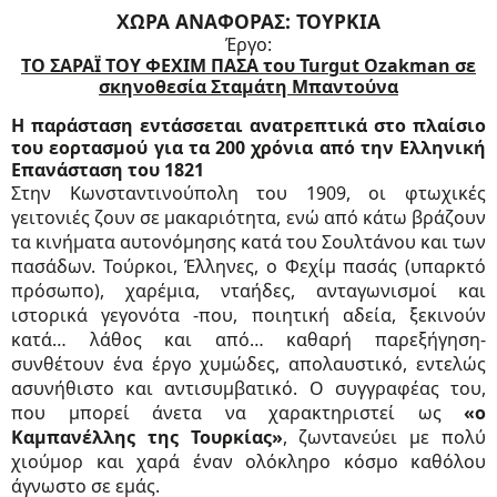
ΧΩΡΑ ΑΝΑΦΟΡΑΣ: ΤΟΥΡΚΙΑ
Έργο:
ΤΟ ΣΑΡΑΪ ΤΟΥ ΦΕΧΙΜ ΠΑΣΑ του Turgut Ozakman σε
σκηνοθεσία Σταμάτη Μπαντούνα
Η παράσταση εντάσσεται ανατρεπτικά στο πλαίσιο
του εορτασμού για τα 200 χρόνια από την Ελληνική
Επανάσταση του 1821
Στην Κωνσταντινούπολη του 1909, οι φτωχικές
γειτονιές ζουν σε μακαριότητα, ενώ από κάτω βράζουν
τα κινήματα αυτονόμησης κατά του Σουλτάνου και των
πασάδων. Τούρκοι, Έλληνες, ο Φεχίμ πασάς (υπαρκτό
πρόσωπο), χαρέμια, νταήδες, ανταγωνισμοί και
ιστορικά γεγονότα -που, ποιητική αδεία, ξεκινούν
κατά… λάθος και από… καθαρή παρεξήγηση-
συνθέτουν ένα έργο χυμώδες, απολαυστικό, εντελώς
ασυνήθιστο και αντισυμβατικό. Ο συγγραφέας του,
που μπορεί άνετα να χαρακτηριστεί ως
«ο
Καμπανέλλης της Τουρκίας»
, ζωντανεύει με πολύ
χιούμορ και χαρά έναν ολόκληρο κόσμο καθόλου
άγνωστο σε εμάς.