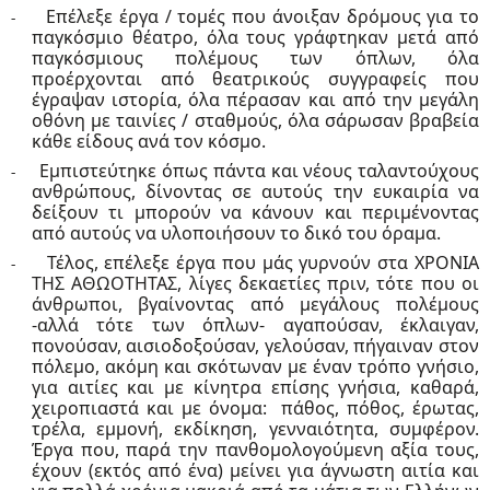
Επέλεξε έργα / τομές που άνοιξαν δρόμους για το
-
παγκόσμιο θέατρο, όλα τους γράφτηκαν μετά από
παγκόσμιους πολέμους των όπλων, όλα
προέρχονται από θεατρικούς συγγραφείς που
έγραψαν ιστορία, όλα πέρασαν και από την μεγάλη
οθόνη με ταινίες / σταθμούς, όλα σάρωσαν βραβεία
κάθε είδους ανά τον κόσμο.
Εμπιστεύτηκε όπως πάντα και νέους ταλαντούχους
-
ανθρώπους, δίνοντας σε αυτούς την ευκαιρία να
δείξουν τι μπορούν να κάνουν και περιμένοντας
από αυτούς να υλοποιήσουν το δικό του όραμα.
Τέλος, επέλεξε έργα που μάς γυρνούν στα ΧΡΟΝΙΑ
-
ΤΗΣ ΑΘΩΟΤΗΤΑΣ, λίγες δεκαετίες πριν, τότε που οι
άνθρωποι, βγαίνοντας από μεγάλους πολέμους
-αλλά τότε των όπλων- αγαπούσαν, έκλαιγαν,
πονούσαν, αισιοδοξούσαν, γελούσαν, πήγαιναν στον
πόλεμο, ακόμη και σκότωναν με έναν τρόπο γνήσιο,
για αιτίες και με κίνητρα επίσης γνήσια, καθαρά,
χειροπιαστά και με όνομα:
πάθος, πόθος, έρωτας,
τρέλα, εμμονή, εκδίκηση, γενναιότητα, συμφέρον.
Έργα που, παρά την πανθομολογούμενη αξία τους,
έχουν (εκτός από ένα) μείνει για άγνωστη αιτία και