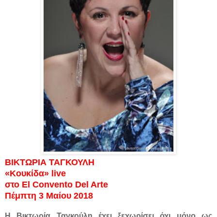
ΒΙΚΤΩΡΙΑ ΤΑΓΚΟΥΛΗ
«Κουκίδα» live
στο El Convento Del Arte
Πέμπτη 3 Μαίου 2018
Η Βικτωρία Ταγκούλη έχει ξεχωρίσει όχι μόνο ως