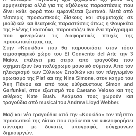
ερμηνεύτρια αλλά για τις αξιόλογες παραστάσεις που
δίνει κάθε φορά που εμφανίζεται ζωντανά. Μετά από
τέσσερις προσωπικούς δίσκους και συμμετοχές σε
μιούζικαλ και θεατρικές παραστάσεις όπως η Φουρκέτα
της Ελένης Γκασούκα, παρουσιάζει live ένα πρόγραμμα
που φανερώνει τις διαφορετικές πτυχές της
προσωπικότητας της.
Στην «Κουκίδα» που θα παρουσιάσει στον τόσο
ατμοσφαιρικό χώρο του Εl Convento del Arte την 3
Μαίου, επιλέγει μια σειρά από τραγούδια που
σχηματίζουν ένα πολύχρωμο μουσικό σύμπαν. Από τον
ηλεκτρισμό των Ξύλινων Σπαθιών και τον πληγωμένο
ερωτισμό της Piaf και της Nina Simone, στον καημό του
Άκη Πάνου και από τους εύθραυστους Simon and
Garfunkel, στον εξωτισμό του Caetano Veloso και της
αιθέριας Kate Bush. Ανάμεσα τους χωρούν και
τραγούδια από musical του Αndrew Lloyd Webber.
Μαζί και νέα τραγούδια από την «Κουκίδα» τον πέμπτο
προσωπικό της δίσκο που πρόκειται να κυκλοφορήσει
σύντομα με δυνατές υπογραφές σύγχρονων
δημιουργών.