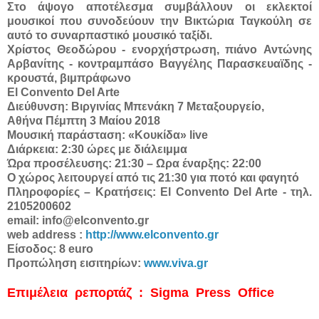
Στο άψογο αποτέλεσμα συμβάλλουν οι εκλεκτοί
μουσικοί που συνοδεύουν την Βικτώρια Ταγκούλη σε
αυτό το συναρπαστικό μουσικό ταξίδι.
Χρίστος Θεοδώρου - ενορχήστρωση, πιάνο
Αντώνης
Αρβανίτης - κοντραμπάσο Βαγγέλης Παρασκευαϊδης -
κρουστά, βιμπράφωνο
El Convento Del Arte
Διεύθυνση: Βιργινίας Μπενάκη 7 Μεταξουργείο,
Αθήνα Πέμπτη 3 Μαίου 2018
Μουσική παράσταση: «Κουκίδα» live
Διάρκεια: 2:30 ώρες με διάλειμμα
Ώρα προσέλευσης: 21:30 – Ωρα έναρξης: 22:00
Ο χώρος λειτουργεί από τις 21:30 για ποτό και φαγητό
Πληροφορίες – Κρατήσεις: El Convento Del Arte - τηλ.
2105200602
email: info@elconvento.gr
web address :
http://www.elconvento.gr
Είσοδος: 8 euro
Προπώληση εισιτηρίων:
www.viva.gr
Επιμέλεια ρεπορτάζ : Sigma Press Office