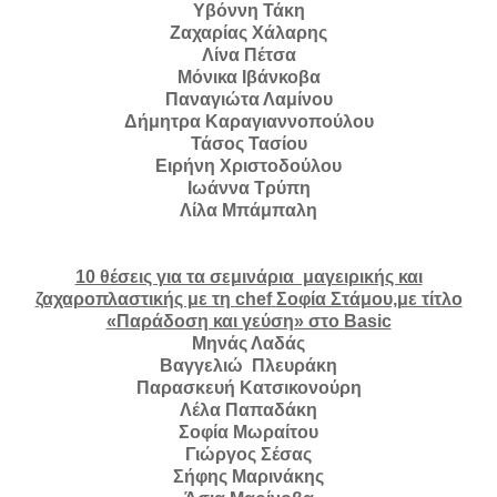
Υβόννη Τάκη
Ζαχαρίας Χάλαρης
Λίνα Πέτσα
Μόνικα Ιβάνκοβα
Παναγιώτα Λαμίνου
Δήμητρα Καραγιαννοπούλου
Τάσος Τασίου
Ειρήνη Χριστοδούλου
Ιωάννα Τρύπη
Λίλα Μπάμπαλη
10 θέσεις για τα σεμινάρια μαγειρικής και
ζαχαροπλαστικής με τη
chef
Σοφία Στάμου,με τίτλο
«Παράδοση και γεύση» στο
Basic
Μηνάς Λαδάς
Βαγγελιώ Πλευράκη
Παρασκευή Κατσικονούρη
Λέλα Παπαδάκη
Σοφία Μωραίτου
Γιώργος Σέσας
Σήφης Μαρινάκης