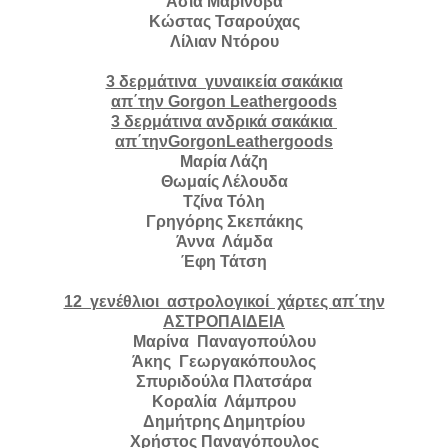
Άσια Μαρίνοβα
Κώστας Τσαρούχας
Λίλιαν Ντόρου
3 δερμάτινα γυναικεία σακάκια
απ΄την
Gorgon
Leathergoods
3 δερμάτινα ανδρικά σακάκια
απ΄την
GorgonLeathergoods
Μαρία Λάζη
Θωμαίς Λέλουδα
Τζίνα Τόλη
Γρηγόρης Σκεπάκης
Άννα Λάμδα
Έφη Τάτση
12 γενέθλιοι αστρολογικοί χάρτες απ΄την
ΑΣΤΡΟΠΑΙΔΕΙΑ
Μαρίνα Παναγοπούλου
Άκης Γεωργακόπουλος
Σπυριδούλα Πλατσάρα
Κοραλία Λάμπρου
Δημήτρης Δημητρίου
Χρήστος Παναγόπουλος