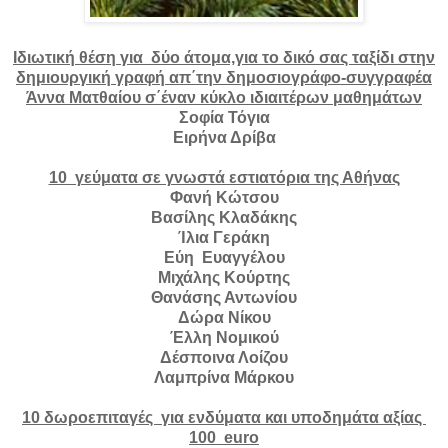
Ιδιωτική θέση για δύο άτομα,για το δικό σας ταξίδι στην
δημιουργική γραφή απ΄την δημοσιογράφο-συγγραφέα
Άννα Ματθαίου σ΄έναν κύκλο ιδιαιτέρων μαθημάτων
Σοφία Τόγια
Ειρήνα Δρίβα
10 γεύματα σε γνωστά εστιατόρια της Αθήνας
Φανή Κώτσου
Βασίλης Κλαδάκης
Ίλια Γεράκη
Εύη Ευαγγέλου
Μιχάλης Κούρτης
Θανάσης Αντωνίου
Δώρα Νίκου
Έλλη Νομικού
Δέσποινα Λοίζου
Λαμπρίνα Μάρκου
10 δωροεπιταγές για ενδύματα και υποδημάτα αξίας
100
euro