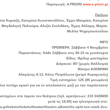
Παραγωγή: A PRIORI
www.a-priori.gr
Παίζουν
ττα Κυριαζή, Κατερίνα Κωνσταντέλλου, Έμμυ Μαυρίκα, Κατερίνα
 Μαγδαληνή Παλιούρα, Αλεξία Στολιδάκη, Έμμη Χάλαρη, Μαρία-
Μελίτα Ψυχογυιοπούλου
ΙNFO
ΠΡΕΜΙΕΡΑ: Σάββατο 4 Νοεμβρίου
Παραστάσεις: Κάθε Σάββατο στις 00.15 τα μεσάνυχτα
Είδος: Θρίλερ μυστηρίου
Διάρκεια: 80’ (χωρίς διάλλειμα)
Θέατρο ΑΛΚΜΗΝΗ
Αλκμήνης 8-12, Κάτω Πετράλωνα (μετρό Κεραμεικός)
Τιμή εισιτηρίου: 12€ (8€ μειωμένο)
να ποτήρι κρασί για να το απολαύσετε μαζί με την παράσταση!
ιτηρίων στο ταμείο του θεάτρου (τηλ. κρατήσεων: 210 3428650
μετά τις 18.00) και ηλεκτρονικά στο:
a.gr/tickets/tickets/theater/theatro-alkmini/to-spiti-ton-stark-2os-