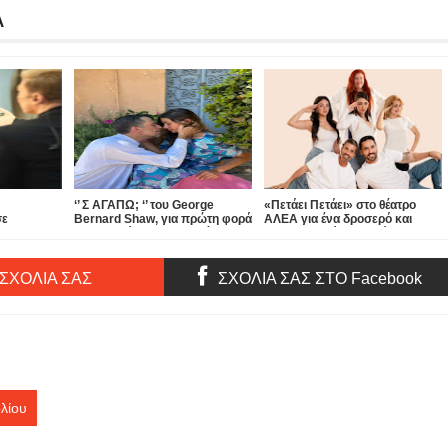
Α
‘’ Σ ΑΓΑΠΩ; ‘’ του George
«Πετάει Πετάει» στο θέατρο
σε
Bernard Shaw, για πρώτη φορά
ΑΛΕΑ για ένα δροσερό και
τα» στο
στην Ελλάδα, στην αυλή του
απολαυστικό καλοκαίρι...
θεάτρου ΑΠΟ ΚΟΙΝΟΥ!
 ΣΧΟΛΙΑ ΣΑΣ
ΣΧΟΛΙΑ ΣΑΣ ΣΤΟ Facebook
λίου