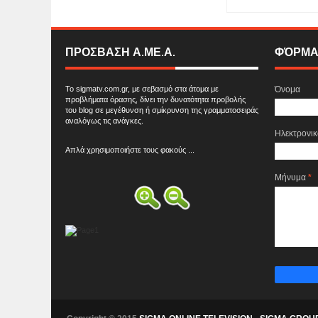
ΠΡΟΣΒΑΣΗ Α.ΜΕ.Α.
ΦΌΡΜΑ
Το sigmatv.com.gr, με σεβασμό στα άτομα με
Όνομα
προβλήματα όρασης, δίνει την δυνατότητα προβολής
του blog σε μεγέθυνση ή σμίκρυνση της γραμματοσειράς
αναλόγως τις ανάγκες.
Ηλεκτρονι
Απλά χρησιμοποιήστε τους φακούς ...
Μήνυμα
*