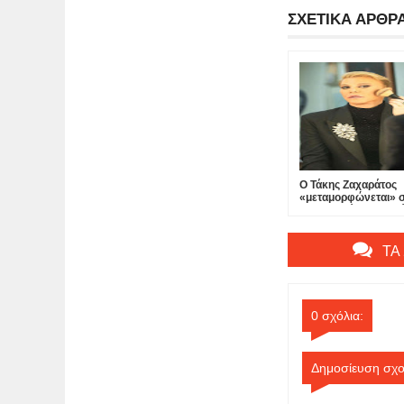
ΣΧΕΤΙΚΑ ΑΡΘΡ
Ο Τάκης Ζαχαράτος
«μεταμορφώνεται» 
«Δεσποινίς Μαργαρί
θέατρο Πτι Παλαί...
ΤΑ
0 σχόλια:
Δημοσίευση σχο