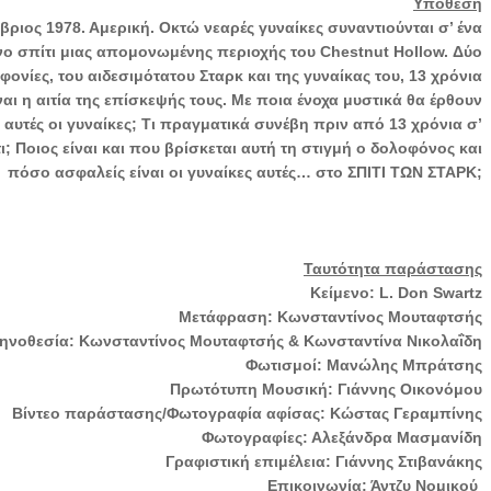
Υπόθεση
ριος 1978. Αμερική. Οκτώ νεαρές γυναίκες συναντιούνται σ’ ένα
νο σπίτι μιας απομονωμένης περιοχής του Chestnut Hollow. Δύο
φονίες, του αιδεσιμότατου Σταρκ και της γυναίκας του, 13 χρόνια
ναι η αιτία της επίσκεψής τους. Με ποια ένοχα μυστικά θα έρθουν
 αυτές οι γυναίκες; Τι πραγματικά συνέβη πριν από 13 χρόνια σ’
ι; Ποιος είναι και που βρίσκεται αυτή τη στιγμή ο δολοφόνος και
πόσο ασφαλείς είναι οι γυναίκες αυτές… στο ΣΠΙΤΙ ΤΩΝ ΣΤΑΡΚ;
Ταυτότητα παράστασης
Κείμενο: L. Don Swartz
Μετάφραση: Κωνσταντίνος Μουταφτσής
ηνοθεσία: Κωνσταντίνος Μουταφτσής & Κωνσταντίνα Νικολαΐδη
Φωτισμοί: Μανώλης Μπράτσης
Πρωτότυπη Μουσική: Γιάννης Οικονόμου
Βίντεο παράστασης/Φωτογραφία αφίσας: Κώστας Γεραμπίνης
Φωτογραφίες: Αλεξάνδρα Μασμανίδη
Γραφιστική επιμέλεια: Γιάννης Στιβανάκης
Επικοινωνία: Άντζυ Νομικού