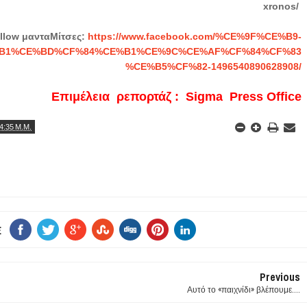
xronos/
llow μανταΜίτσες:
https://www.facebook.com/%CE%9F%CE%B9-
B1%CE%BD%CF%84%CE%B1%CE%9C%CE%AF%CF%84%CF%83
%CE%B5%CF%82-1496540890628908/
Επιμέλεια ρεπορτάζ : Sigma Press Office
4:35 Μ.Μ.
E
Previous
Αυτό το «παιχνίδι» βλέπουμε....