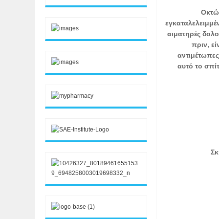
Οκτώβ
εγκαταλελειμμέ
αιματηρές δολο
πριν, εί
αντιμέτωπες
αυτό το σπίτ
Σκ