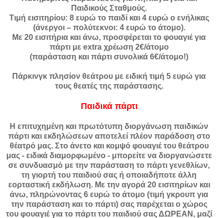
Παιδικούς Σταθμούς.
Τιμή εισιτηρίου: 8 ευρώ το παιδί και 4 ευρώ ο ενήλικας
(άνεργοι – πολύτεκνοι: 4 ευρώ το άτομο).
Με 20 εισιτήρια και άνω, προσφέρεται το φουαγιέ για
πάρτι με extra χρέωση 2€/άτομο
(παράσταση και πάρτι συνολικά 6€/άτομο!)
Πάρκινγκ πλησίον θεάτρου με ειδική τιμή 5 ευρώ για
τους θεατές της παράστασης.
Παιδικά πάρτι
Η επιτυχημένη και πρωτότυπη διοργάνωση παιδικών
πάρτι και εκδηλώσεων αποτελεί πλέον παράδοση στο
θέατρό μας. Στο άνετο και κομψό φουαγιέ του θεάτρου
μας - ειδικά διαμορφωμένο - μπορείτε να διοργανώσετε
σε συνδυασμό με την παράσταση το πάρτι γενεθλίων,
τη γιορτή του παιδιού σας ή οποιαδήποτε άλλη
εορταστική εκδήλωση. Με την αγορά 20 εισιτηρίων και
άνω, πληρώνοντας 6 ευρώ το άτομο (τιμή γκρουπ για
την παράσταση και το πάρτι) σας παρέχεται ο χώρος
του φουαγιέ για το πάρτι του παιδιού σας ΔΩΡΕΑΝ, μαζί