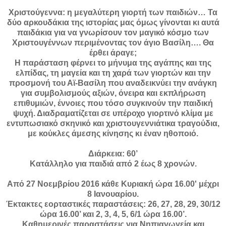
Χριστούγεννα: η μεγαλύτερη γιορτή των παιδιών… Τα
δύο αρκουδάκια της ιστορίας μας όμως γίνονται κι αυτά
παιδάκια για να γνωρίσουν τον μαγικό κόσμο των
Χριστουγέννων περιμένοντας τον άγιο Βασίλη…. Θα
έρθει άραγε;
Η παράσταση φέρνει το μήνυμα της αγάπης και της
ελπίδας, τη μαγεία και τη χαρά των γιορτών και την
προσμονή του Αϊ-Βασίλη που αναδεικνύει την ανάγκη
για συμβολισμούς αξιών, όνειρα και εκπλήρωση
επιθυμιών, έννοιες που τόσο συγκινούν την παιδική
ψυχή. Διαδραματίζεται σε υπέροχο γιορτινό κλίμα με
εντυπωσιακό σκηνικό και χριστουγεννιάτικα τραγούδια,
με κούκλες άμεσης κίνησης κι έναν ηθοποιό.
Διάρκεια: 60’
Κατάλληλο για παιδιά από 2 έως 8 χρονών.
Από 27 Νοεμβρίου 2016 κάθε Κυριακή ώρα 16.00' μέχρι
8 Ιανουαρίου.
Έκτακτες εορταστικές παραστάσεις: 26, 27, 28, 29, 30/12
ώρα 16.00’ και 2, 3, 4, 5, 6/1 ώρα 16.00’.
Καθημερινές παραστάσεις για Νηπιαγωγεία και