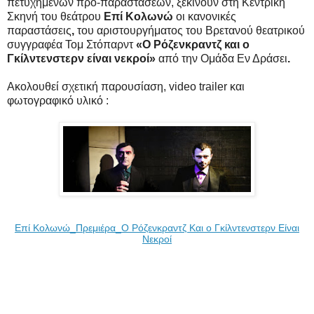
πετυχημένων προ-παραστάσεων, ξεκινούν στη Κεντρική
Σκηνή του θεάτρου
Επί Κολωνώ
οι κανονικές
παραστάσεις
,
του αριστουργήματος του Bρετανού θεατρικού
συγγραφέα Τομ Στόπαρντ
«Ο Ρόζενκραντζ και ο
Γκίλντενστερν είναι νεκροί»
από την Ομάδα Εν Δράσει
.
Ακολουθεί σχετική παρουσίαση, video trailer και
φωτογραφικό υλικό :
Επί Κολωνώ_Πρεμιέρα_Ο Ρόζενκραντζ Και ο Γκίλντενστερν Είναι
Νεκροί