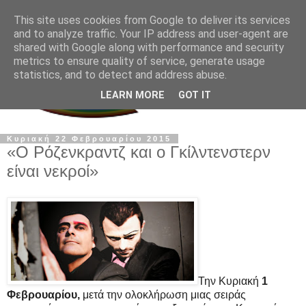
This site uses cookies from Google to deliver its services
and to analyze traffic. Your IP address and user-agent are
shared with Google along with performance and security
metrics to ensure quality of service, generate usage
statistics, and to detect and address abuse.
LEARN MORE
GOT IT
Κυριακή 22 Φεβρουαρίου 2015
«Ο Ρόζενκραντζ και ο Γκίλντενστερν
είναι νεκροί»
Την Κυριακή
1
Φεβρουαρίου,
μετά την ολοκλήρωση μιας σειράς