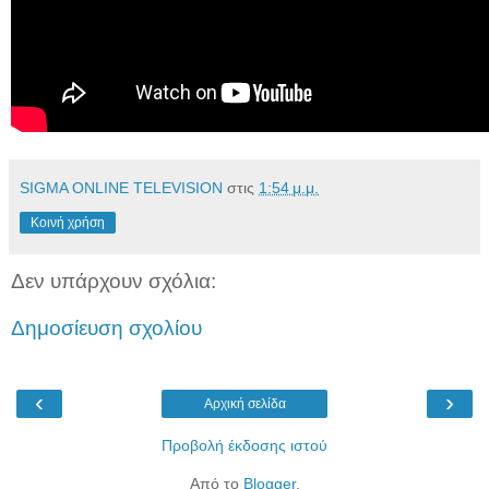
SIGMA ONLINE TELEVISION
στις
1:54 μ.μ.
Κοινή χρήση
Δεν υπάρχουν σχόλια:
Δημοσίευση σχολίου
‹
›
Αρχική σελίδα
Προβολή έκδοσης ιστού
Από το
Blogger
.